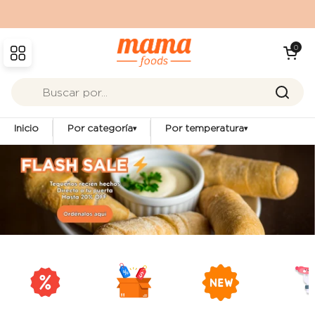
Ir al contenido
Abrir carrit
0
Abrir menú
Inicio
Por categoría
Por temperatura
▾
▾