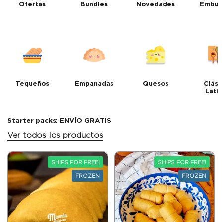
Ofertas
Bundles
Novedades
Embut
Tequeños
Empanadas
Quesos
Clási
Lati
Starter packs: ENVÍO GRATIS
Ver todos los productos
SHIPS FOR FREE!
SHIPS FOR FREE!
FROZEN
FROZEN