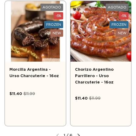
AGOTADO
AGOTADO
-5%
-5%
FROZEN
FROZEN
NEW
NEW
Morcilla Argentina -
Chorizo Argentino
Urso Charcuterie - 16oz
Parrillero - Urso
Charcuterie - 16oz
$11.40
$11.99
$11.40
$11.99
1
/
6