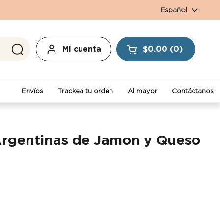
Idioma
Español
Mi cuenta
$0.00
0
Abrir carrito
Envíos
Trackea tu orden
Al mayor
Contáctanos
rgentinas de Jamon y Queso