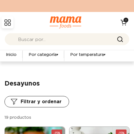
Ir al contenido
Abrir carrit
0
Abrir menú
Inicio
Por categoría
Por temperatura
▾
▾
Desayunos
Filtrar y ordenar
19 productos
-15%
-15%