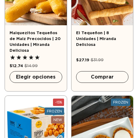
Maiquezitos Tequeños
El Tequeñon | 8
de Maiz Precocidos | 20
Unidades | Miranda
Unidades | Miranda
Deliciosa
Deliciosa
$27.19
$31.99
$12.74
$14.99
Elegir opciones
Comprar
-15%
FROZEN
FROZEN
NEW