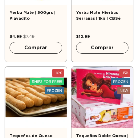
Yerba Mate | 500grs |
Yerba Mate Hierbas
Playadito
Serranas | 1kg | CBSé
$4.99
$7.49
$12.99
Comprar
Comprar
-10%
-15%
SHIPS FOR FREE!
FROZEN
FROZEN
NEW
Tequeños de Queso
Tequeños Doble Queso |