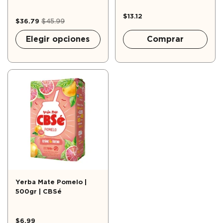
$13.12
$36.79
$45.99
Elegir opciones
Comprar
Yerba Mate Pomelo |
500gr | CBSé
$6.99