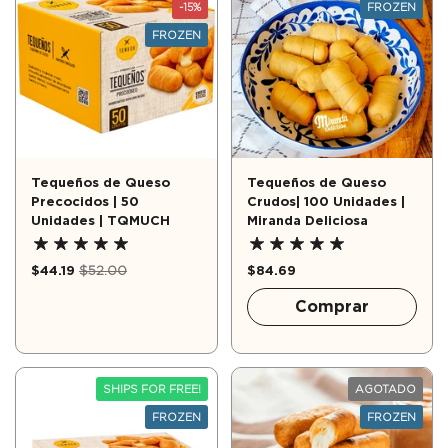
-15%
FROZEN
FROZEN
Tequeños de Queso
Tequeños de Queso
Precocidos | 50
Crudos| 100 Unidades |
Unidades | TQMUCH
Miranda Deliciosa
$44.19
$52.00
$84.69
Comprar
SHIPS FOR FREE!
AGOTADO
FROZEN
FROZEN