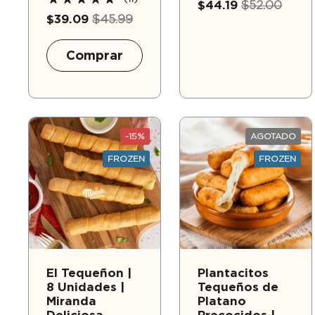
$44.19
$52.00
$39.09
$45.99
Comprar
-15%
AGOTADO
FROZEN
FROZEN
El Tequeñon |
Plantacitos
8 Unidades |
Tequeños de
Miranda
Platano