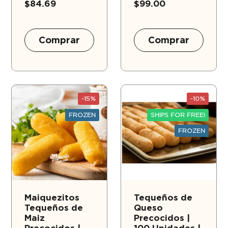
$84.69
$99.00
Comprar
Comprar
-15%
-10%
FROZEN
SHIPS FOR FREE!
FROZEN
Maiquezitos
Tequeños de
Tequeños de
Queso
Maiz
Precocidos |