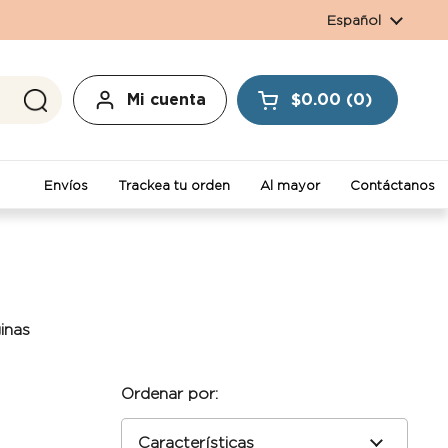
Idioma
Español
Mi cuenta
$0.00
0
Abrir carrito
Envíos
Trackea tu orden
Al mayor
Contáctanos
inas
Ordenar por: