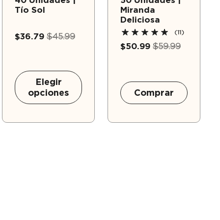
40 Unidades |
50 Unidades |
Tío Sol
Miranda
Deliciosa
(11)
$36.79
$45.99
$50.99
$59.99
Elegir
opciones
Comprar