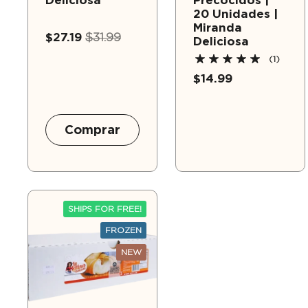
Deliciosa
Precocidos |
20 Unidades |
Miranda
$27.19
$31.99
Deliciosa
(1)
$14.99
Comprar
SHIPS FOR FREE!
FROZEN
NEW