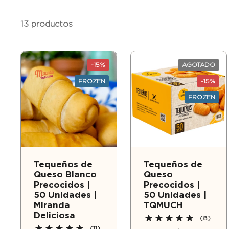
13 productos
-15%
AGOTADO
FROZEN
-15%
FROZEN
Tequeños de
Tequeños de
Queso Blanco
Queso
Precocidos |
Precocidos |
50 Unidades |
50 Unidades |
Miranda
TQMUCH
Deliciosa
(8)
(11)