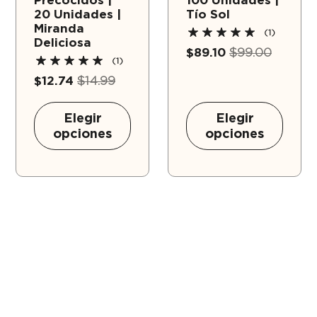
Precocidos |
100 Unidades |
20 Unidades |
Tío Sol
Miranda
(1)
Deliciosa
$89.10
$99.00
(1)
$12.74
$14.99
Elegir
Elegir
opciones
opciones