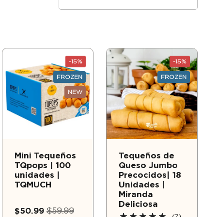
-15%
-15%
FROZEN
FROZEN
NEW
Mini Tequeños
Tequeños de
TQpops | 100
Queso Jumbo
unidades |
Precocidos| 18
TQMUCH
Unidades |
Miranda
Deliciosa
$50.99
$59.99
(7)