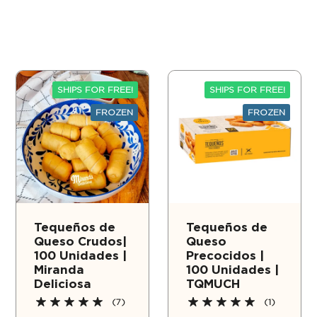
SHIPS FOR FREE!
SHIPS FOR FREE!
FROZEN
FROZEN
Tequeños de
Tequeños de
Queso Crudos|
Queso
100 Unidades |
Precocidos |
Miranda
100 Unidades |
Deliciosa
TQMUCH
(7)
(1)