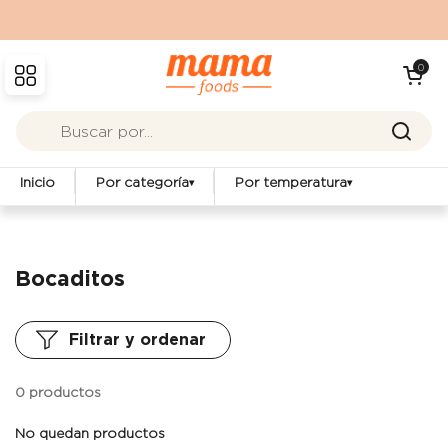
Ir al contenido
Abrir carrit
0
Abrir menú
Inicio
Por categoría
Por temperatura
▾
▾
Bocaditos
Filtrar y ordenar
0 productos
No quedan productos