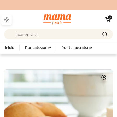
Ir al contenido
Abrir carrit
0
Abrir menú
Inicio
Por categoría
Por temperatura
▾
▾