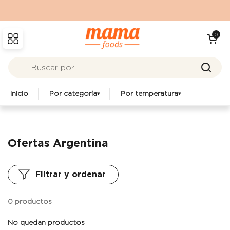
Ir al contenido
Abrir carrit
0
Abrir menú
Inicio
Por categoría
Por temperatura
▾
▾
Ofertas Argentina
Filtrar y ordenar
0 productos
No quedan productos