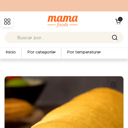
Ir al contenido
Abrir carrit
0
Abrir menú
Inicio
Por categoría
Por temperatura
▾
▾