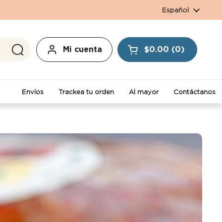
Idioma
Español
Mi cuenta
$0.00
0
Abrir carrito
Envíos
Trackea tu orden
Al mayor
Contáctanos