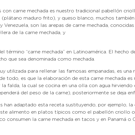
on carne mechada es nuestro tradicional pabellón criollo,
s (plátano maduro frito), y queso blanco, muchos también 
 Venezuela, son las arepas de carne mechada, conocidas
ncia de la cabellera de la carne m
n el que se sirve.
 del término “carne mechada” en Latinoamérica. El hecho d
 hecho que sea denominada como mechada.
y utilizada para rellenar las famosas empanadas, es una
r de todo, es que la elaboración de esta carne mechada es 
a falda, la cual se cocina en una olla con agua hirviendo 
enderá del peso de la carne), posteriormente se deja enf
s han adaptado esta receta sustituyendo, por ejemplo, la
este alimento en platos típicos como el pabellón criollo o
co consumen la carne mechada en tacos y en Panamá o 