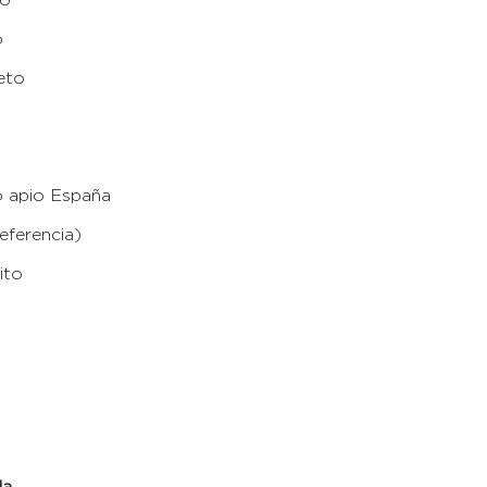
o
eto
o apio España
eferencia)
ito
da