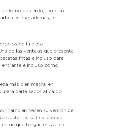
e cerdo, también
rticular que, además, le
propios de la dieta
 Una de las ventajas que presenta
atatas fritas e incluso para
 entrante e incluso como
pieza más bien magra, en
, para darle sabor al caldo,
 la receta.
r, también tienen su versión de
o obstante, su finalidad es
la carne que tengan encaje en