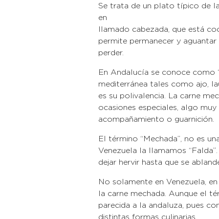
Se trata de un plato típico de 
en Latinoamérica.
llamado cabezada, que está coci
permite permanecer y aguantar v
per
En Andalucía se conoce como ‘ca
mediterránea tales como ajo, lau
es su polivalencia. La carne me
ocasiones especiales, algo muy
acompañamiento o guarnición.
El término “Mechada”, no es una
Venezuela la llamamos “Falda”. E
dejar hervir hast
No solamente en Venezuela, en 
la carne mechada. Aunque el tér
parecida a la andaluza, pues con
distintas formas culinarias.