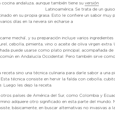
la cocina andaluza, aunque también tiene su
versión
 Se trata de un guiso de lomo d
nado en su propia grasa. Esto le confiere un sabor muy pa
arios días en la nevera sin echarse a
der.
rne mechá’, y su preparación incluye varios ingredientes 
rel, cebolla, pimienta, vino o aceite de oliva virgen extra.
chada puede usarse como plato principal, acompañada de p
 común en Andalucía Occidental. Pero también sirve como
 receta sino una técnica culinaria para darle sabor a una 
sta técnica consiste en hervir la falda con cebolla, cubito
a que se ablande. Luego les dejo
otros países de América del Sur, como Colombia y Ecuado
mino adquiere otro significado en esta parte del mundo. N
siste, básicamente, en buscar alternativas no invasivas a 