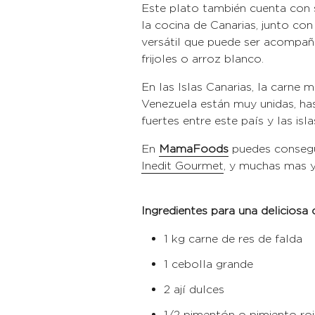
Este plato también cuenta con s
la cocina de Canarias, junto co
versátil que puede ser acompaña
frijoles o arroz blanco.
En las Islas Canarias, la carne 
Venezuela están muy unidas, has
fuertes entre este país y las i
En
MamaFoods
puedes consegu
Inedit Gourmet
, y muchas mas y
Ingredientes para una deliciosa
1 kg carne de res de falda
1 cebolla grande
2 ají dulces
1/2 pimentón o pimiento ro