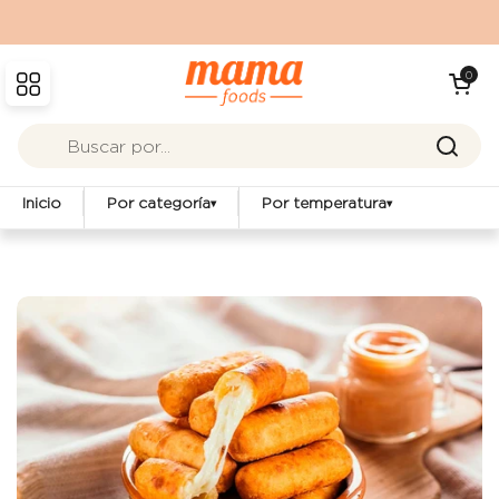
Ir al contenido
Abrir carrit
0
Abrir menú
Inicio
Por categoría
Por temperatura
▾
▾